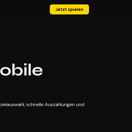
Jetzt spielen
obile
 Spielauswahl, schnelle Auszahlungen und