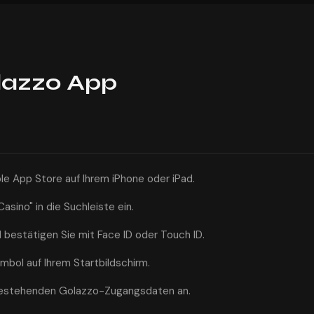
olazzo App
e App Store auf Ihrem iPhone oder iPad.
sino" in die Suchleiste ein.
 bestätigen Sie mit Face ID oder Touch ID.
bol auf Ihrem Startbildschirm.
 bestehenden Golazzo-Zugangsdaten an.