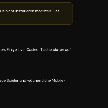
PK nicht installieren möchten. Das
on. Einige Live-Casino-Tische bieten auf
neue Spieler und wöchentliche Mobile-