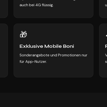
auch bei 4G flüssig.
u
🎁
Exklusive Mobile Boni
Sonderangebote und Promotionen nur
V
für App-Nutzer.
s