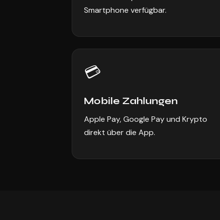
Smartphone verfügbar.
💳
Mobile Zahlungen
Apple Pay, Google Pay und Krypto
direkt über die App.