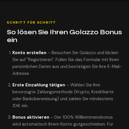
SCHRITT FÜR SCHRITT
So lösen Sie Ihren Golazzo Bonus
ein
Konto erstellen
– Besuchen Sie Golazzo und klicken
Sie auf "Registrieren". Füllen Sie das Formular mit Ihren
persönlichen Daten aus und bestätigen Sie Ihre E-Mail-
Adresse.
Erste Einzahlung tätigen
– Wählen Sie Ihre
bevorzugte Zahlungsmethode (Krypto, Kreditkarte
oder Banküberweisung) und zahlen Sie mindestens
10€ ein.
Bonus aktivieren
– Der 100% Willkommensbonus
wird automatisch Ihrem Konto gutgeschrieben. Für