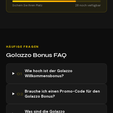
Sichern Sie Ihren Platz
28 noch verfügbar
HÄUFIGE FRAGEN
Golazzo Bonus FAQ
Wie hoch ist der Golazzo
01
Willkommensbonus?
Brauche ich einen Promo-Code für den
02
Golazzo Bonus?
Was sind die Golazzo